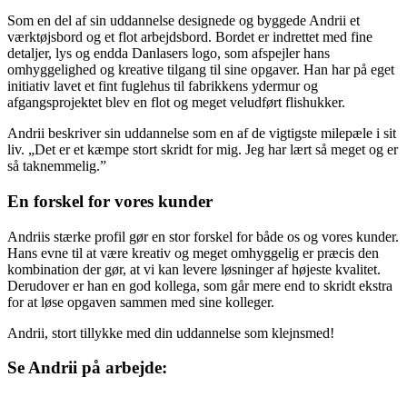
Som en del af sin uddannelse designede og byggede Andrii et
værktøjsbord og et flot arbejdsbord. Bordet er indrettet med fine
detaljer, lys og endda Danlasers logo, som afspejler hans
omhyggelighed og kreative tilgang til sine opgaver. Han har på eget
initiativ lavet et fint fuglehus til fabrikkens ydermur og
afgangsprojektet blev en flot og meget veludført flishukker.
Andrii beskriver sin uddannelse som en af de vigtigste milepæle i sit
liv. „Det er et kæmpe stort skridt for mig. Jeg har lært så meget og er
så taknemmelig.”
En forskel for vores kunder
Andriis stærke profil gør en stor forskel for både os og vores kunder.
Hans evne til at være kreativ og meget omhyggelig er præcis den
kombination der gør, at vi kan levere løsninger af højeste kvalitet.
Derudover er han en god kollega, som går mere end to skridt ekstra
for at løse opgaven sammen med sine kolleger.
Andrii, stort tillykke med din uddannelse som klejnsmed!
Se Andrii på arbejde: