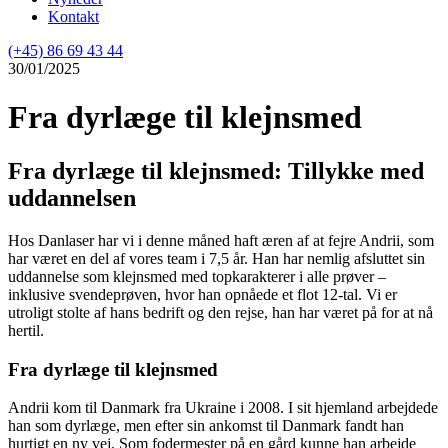
Kontakt
(+45) 86 69 43 44
30/01/2025
Fra dyrlæge til klejnsmed
Fra dyrlæge til klejnsmed: Tillykke med
uddannelsen
Hos Danlaser har vi i denne måned haft æren af at fejre Andrii, som
har været en del af vores team i 7,5 år. Han har nemlig afsluttet sin
uddannelse som klejnsmed med topkarakterer i alle prøver –
inklusive svendeprøven, hvor han opnåede et flot 12-tal. Vi er
utroligt stolte af hans bedrift og den rejse, han har været på for at nå
hertil.
Fra dyrlæge til klejnsmed
Andrii kom til Danmark fra Ukraine i 2008. I sit hjemland arbejdede
han som dyrlæge, men efter sin ankomst til Danmark fandt han
hurtigt en ny vej. Som fodermester på en gård kunne han arbejde