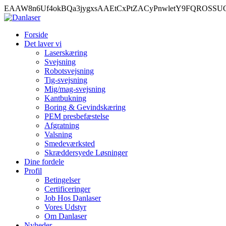
EAAW8n6Uf4okBQa3jygxsAAEtCxPtZACyPnwletY9FQROSS
Forside
Det laver vi
Laserskæring
Svejsning
Robotsvejsning
Tig-svejsning
Mig/mag-svejsning
Kantbukning
Boring & Gevindskæring
PEM presbefæstelse
Afgratning
Valsning
Smedeværksted
Skræddersyede Løsninger
Dine fordele
Profil
Betingelser
Certificeringer
Job Hos Danlaser
Vores Udstyr
Om Danlaser
Nyheder