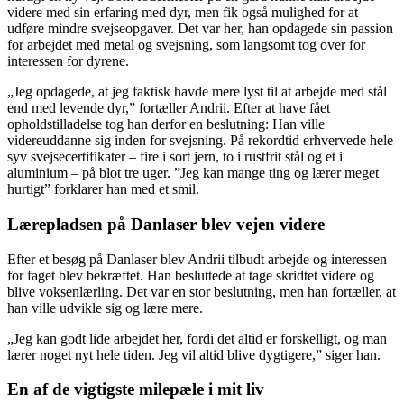
videre med sin erfaring med dyr, men fik også mulighed for at
udføre mindre svejseopgaver. Det var her, han opdagede sin passion
for arbejdet med metal og svejsning, som langsomt tog over for
interessen for dyrene.
„Jeg opdagede, at jeg faktisk havde mere lyst til at arbejde med stål
end med levende dyr,” fortæller Andrii. Efter at have fået
opholdstilladelse tog han derfor en beslutning: Han ville
videreuddanne sig inden for svejsning. På rekordtid erhvervede hele
syv svejsecertifikater – fire i sort jern, to i rustfrit stål og et i
aluminium – på blot tre uger. ”Jeg kan mange ting og lærer meget
hurtigt” forklarer han med et smil.
Lærepladsen på Danlaser blev vejen videre
Efter et besøg på Danlaser blev Andrii tilbudt arbejde og interessen
for faget blev bekræftet. Han besluttede at tage skridtet videre og
blive voksenlærling. Det var en stor beslutning, men han fortæller, at
han ville udvikle sig og lære mere.
„Jeg kan godt lide arbejdet her, fordi det altid er forskelligt, og man
lærer noget nyt hele tiden. Jeg vil altid blive dygtigere,” siger han.
En af de vigtigste milepæle i mit liv