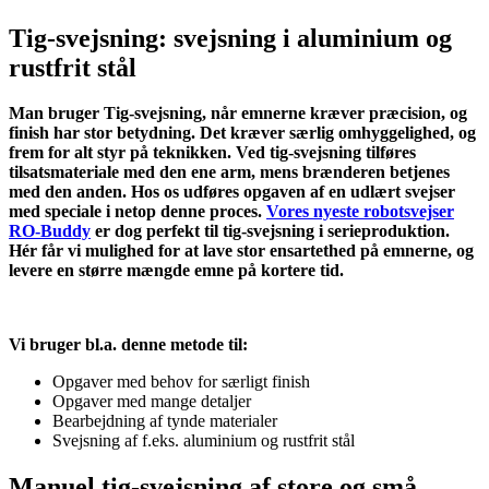
Tig-svejsning: svejsning i aluminium og
rustfrit stål
Man bruger Tig-svejsning, når emnerne kræver præcision, og
finish har stor betydning. Det kræver særlig omhyggelighed, og
frem for alt styr på teknikken. Ved tig-svejsning tilføres
tilsatsmateriale med den ene arm, mens brænderen betjenes
med den anden. Hos os udføres opgaven af en udlært svejser
med speciale i netop denne proces.
Vores nyeste robotsvejser
RO-Buddy
er dog perfekt til tig-svejsning i serieproduktion.
Hér får vi mulighed for at lave stor ensartethed på emnerne, og
levere en større mængde emne på kortere tid.
Vi bruger bl.a. denne metode til:
Opgaver med behov for særligt finish
Opgaver med mange detaljer
Bearbejdning af tynde materialer
Svejsning af f.eks. aluminium og rustfrit stål
Manuel tig-svejsning af store og små