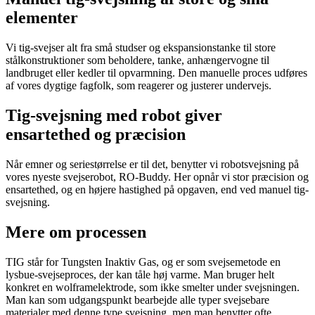
elementer
Vi tig-svejser alt fra små studser og ekspansionstanke til store
stålkonstruktioner som beholdere, tanke, anhængervogne til
landbruget eller kedler til opvarmning. Den manuelle proces udføres
af vores dygtige fagfolk, som reagerer og justerer undervejs.
Tig-svejsning med robot giver
ensartethed og præcision
Når emner og seriestørrelse er til det, benytter vi robotsvejsning på
vores nyeste svejserobot, RO-Buddy. Her opnår vi stor præcision og
ensartethed, og en højere hastighed på opgaven, end ved manuel tig-
svejsning.
Mere om processen
TIG står for Tungsten Inaktiv Gas, og er som svejsemetode en
lysbue-svejseproces, der kan tåle høj varme. Man bruger helt
konkret en wolframelektrode, som ikke smelter under svejsningen.
Man kan som udgangspunkt bearbejde alle typer svejsebare
materialer med denne type svejsning, men man benytter ofte