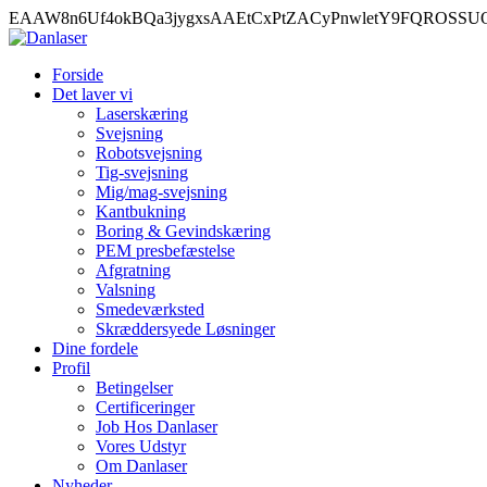
EAAW8n6Uf4okBQa3jygxsAAEtCxPtZACyPnwletY9FQROSS
Forside
Det laver vi
Laserskæring
Svejsning
Robotsvejsning
Tig-svejsning
Mig/mag-svejsning
Kantbukning
Boring & Gevindskæring
PEM presbefæstelse
Afgratning
Valsning
Smedeværksted
Skræddersyede Løsninger
Dine fordele
Profil
Betingelser
Certificeringer
Job Hos Danlaser
Vores Udstyr
Om Danlaser
Nyheder