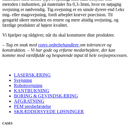
metoden i industrien, på materialer fra 0,3-3mm, hvor en nøjagtig
svejsning er nødvendig. Tig-svejsning er en smule dyrere end f.eks
mig- eller magsvejsning, fordi arbejdet kræver præcision. Til
gengæld sikrer metoden en renere og mere alsidig svejsning, og
færdige produkter af højere kvalitet.
Vi hjælper og rådgiver, når du skal konstruere dine produkter.
– Tag en snak med
vores ordrebehandlere
om tolerancer og
konstruktion. – Vi har gode og erfarne medarbejdere, der kan
komme med værdifulde og besparende input til hele svejseprocessen
.
LASERSKÆRING
Svejsning
Robotsvejsning
KANTBUKNING
BORING & GEVINDSKÆRING
AFGRATNING
PEM presbefæstelse
SKRÆDDERSYEDE LØSNINGER
CASES