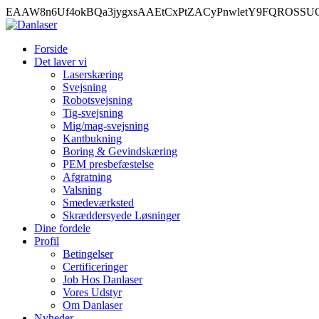
EAAW8n6Uf4okBQa3jygxsAAEtCxPtZACyPnwletY9FQROSS
Forside
Det laver vi
Laserskæring
Svejsning
Robotsvejsning
Tig-svejsning
Mig/mag-svejsning
Kantbukning
Boring & Gevindskæring
PEM presbefæstelse
Afgratning
Valsning
Smedeværksted
Skræddersyede Løsninger
Dine fordele
Profil
Betingelser
Certificeringer
Job Hos Danlaser
Vores Udstyr
Om Danlaser
Nyheder